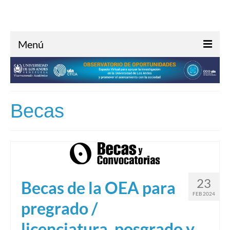
Menú
Inicio
Acerca de
Becas
Investigación
Oportunidades
Noticias
Contacto
23
Becas de la OEA para
FEB 2024
pregrado /
licenciatura, posgrado y