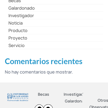
Becas
Galardonado
Investigador
Noticia
Producto
Proyecto
Servicio
Comentarios recientes
No hay comentarios que mostrar.
Becas
Investigadores
Otro
Galardonados
Observato