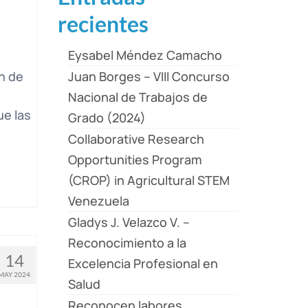
recientes
Eysabel Méndez Camacho
n de
Juan Borges – VIII Concurso
Nacional de Trabajos de
ue las
Grado (2024)
Collaborative Research
Opportunities Program
(CROP) in Agricultural STEM
Venezuela
Gladys J. Velazco V. –
Reconocimiento a la
14
Excelencia Profesional en
MAY 2024
Salud
Reconocen labores