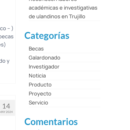
académicas e investigativas
de ulandinos en Trujillo
co – )
Categorías
 becas
es)
Becas
Galardonado
do y
Investigador
Noticia
Producto
Proyecto
Servicio
14
MAY 2024
Comentarios