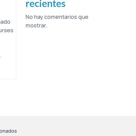
recientes
No hay comentarios que
nado
mostrar.
urses
…
donados