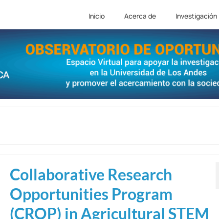
Inicio
Acerca de
Investigación
Collaborative Research
Opportunities Program
(CROP) in Agricultural STEM