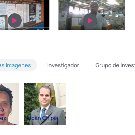
LIAQIA
Video2
las imagenes
Investigador
Grupo de Inves
ra-
tez
Joan Chipia