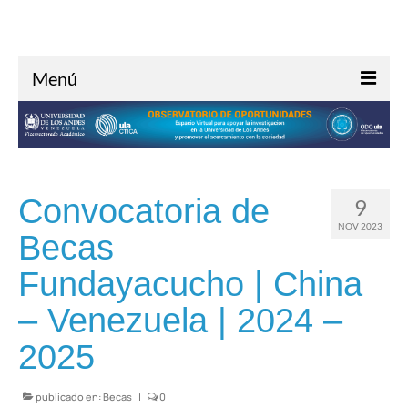
Menú
Inicio
Acerca de
Investigación
Convocatoria de
9
Oportunidades
NOV 2023
Becas
Noticias
Fundayacucho | China
Contacto
– Venezuela | 2024 –
2025
publicado en:
Becas
|
0