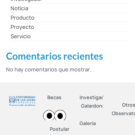
Noticia
Producto
Proyecto
Servicio
Comentarios recientes
No hay comentarios que mostrar.
Becas
Investigadores
Otro
Galardonados
Observato
Galería
Postular