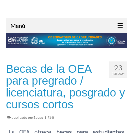
Menú
Inicio
Acerca de
Investigación
Becas de la OEA
23
Oportunidades
FEB 2024
para pregrado /
Noticias
licenciatura, posgrado y
Contacto
cursos cortos
publicado en:
Becas
|
0
La OEA ofrece
becas para estudiantes