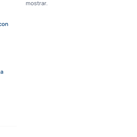
mostrar.
 con
la