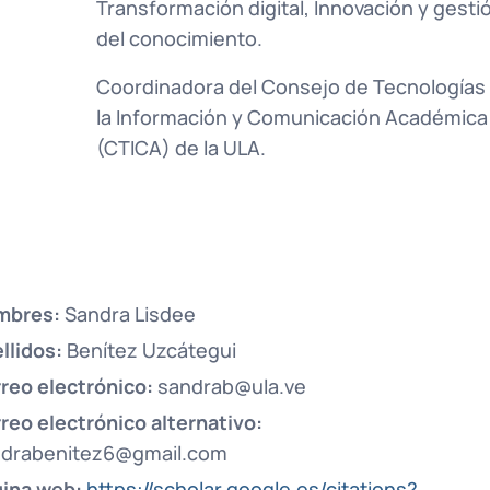
Transformación digital, Innovación y gesti
del conocimiento.
Coordinadora del Consejo de Tecnologías
la Información y Comunicación Académica
(CTICA) de la ULA.
mbres:
Sandra Lisdee
llidos:
Benítez Uzcátegui
reo electrónico:
sandrab@ula.ve
reo electrónico alternativo:
drabenitez6@gmail.com
ina web:
https://scholar.google.es/citations?