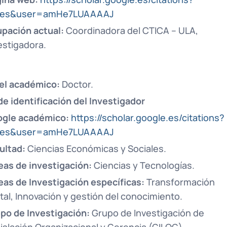
=es&user=amHe7LUAAAAJ
pación actual:
Coordinadora del CTICA – ULA,
estigadora.
el académico:
Doctor.
de identificación del Investigador
gle académico:
https://scholar.google.es/citations?
=es&user=amHe7LUAAAAJ
ultad:
Ciencias Económicas y Sociales.
eas de investigación:
Ciencias y Tecnologías.
eas de Investigación específicas:
Transformación
ital, Innovación y gestión del conocimiento.
po de Investigación:
Grupo de Investigación de
islación Organizacional y Gerencia (GILOG).