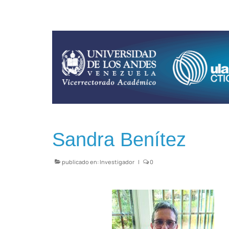
Sandra Benítez
publicado en:
Investigador
|
0