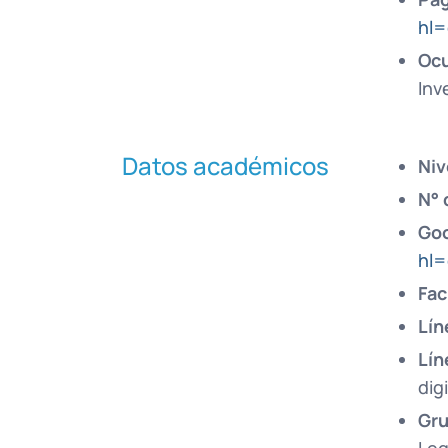
hl
Ocu
Inv
Datos académicos
Niv
N° 
Goo
hl
Fac
Lín
Lín
dig
Gru
Leg