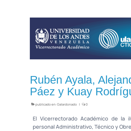
Rubén Ayala, Alejan
Páez y Kuay Rodríg
publicado en:
Galardonado
|
0
El Vicerrectorado Académico de la i
personal Administrativo, Técnico y Obr