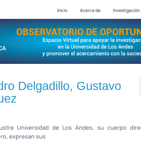
Inicio
Acerca de
Investigación
dro Delgadillo, Gustavo
uez
lustre Universidad de Los Andes, su cuerpo direc
ero, expresan sus