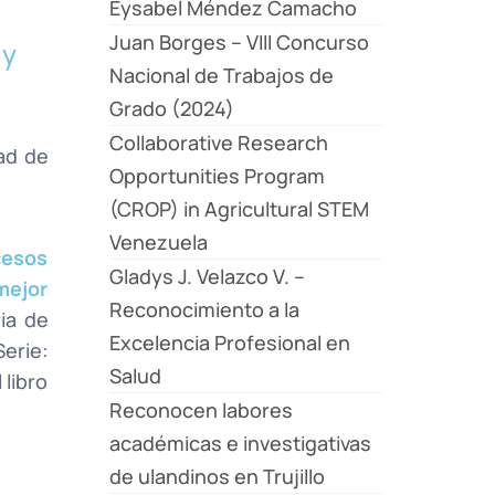
Eysabel Méndez Camacho
Juan Borges – VIII Concurso
 y
Nacional de Trabajos de
Grado (2024)
Collaborative Research
ad de
Opportunities Program
(CROP) in Agricultural STEM
Venezuela
cesos
Gladys J. Velazco V. –
mejor
Reconocimiento a la
ria de
Excelencia Profesional en
erie:
Salud
 libro
Reconocen labores
académicas e investigativas
de ulandinos en Trujillo