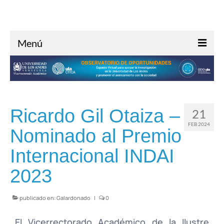
Menú
Inicio
Acerca de
Investigación
Ricardo Gil Otaiza –
21
Oportunidades
FEB 2024
Nominado al Premio
Noticias
Internacional INDAI
Contacto
2023
publicado en:
Galardonado
|
0
El Vicerrectorado Académico de la Ilustre