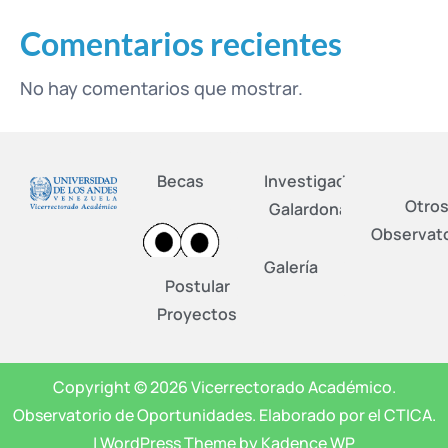
Comentarios recientes
No hay comentarios que mostrar.
Becas
Investigadores
Otro
Galardonados
Observato
Galería
Postular
Proyectos
Copyright © 2026 Vicerrectorado Académico.
Observatorio de Oportunidades. Elaborado por el CTICA.
| WordPress Theme by Kadence WP