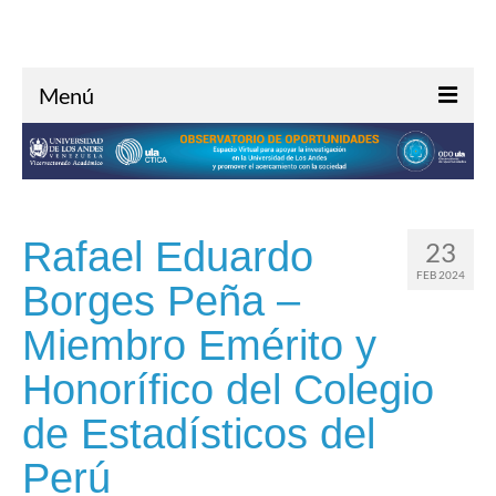
Menú
Inicio
Acerca de
Investigación
Rafael Eduardo
23
Oportunidades
FEB 2024
Borges Peña –
Noticias
Miembro Emérito y
Contacto
Honorífico del Colegio
de Estadísticos del
Perú