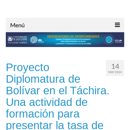
Menú
Inicio
Acerca de
Investigación
Proyecto
14
Oportunidades
MAY 2024
Diplomatura de
Noticias
Bolívar en el Táchira.
Contacto
Una actividad de
formación para
presentar la tasa de