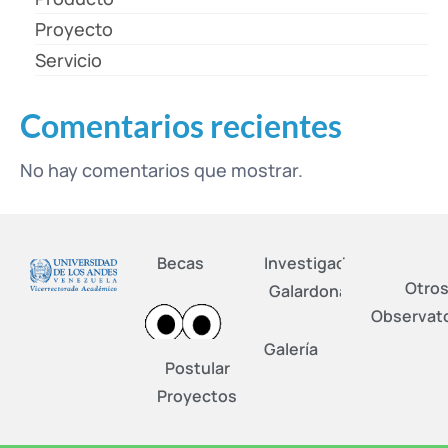
Proyecto
Servicio
Comentarios recientes
No hay comentarios que mostrar.
Becas
Investigadores
Otro
Galardonados
Observato
Galería
Postular
Proyectos