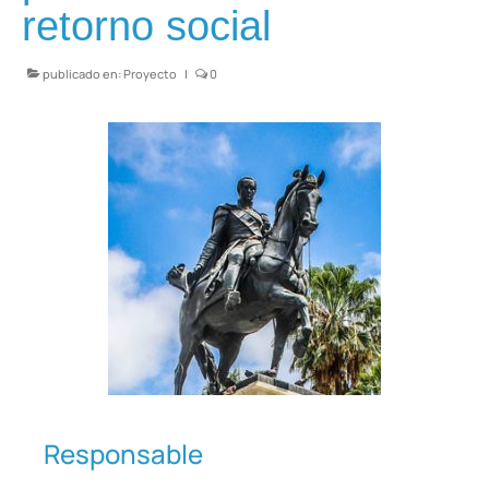
retorno social
publicado en:
Proyecto
|
0
Responsable