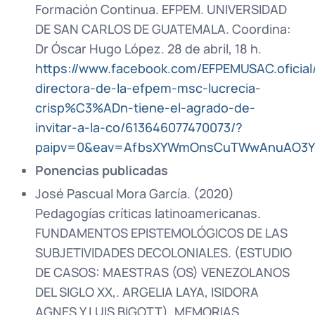
Formación Continua. EFPEM. UNIVERSIDAD
DE SAN CARLOS DE GUATEMALA. Coordina:
Dr Óscar Hugo López. 28 de abril, 18 h.
https://www.facebook.com/EFPEMUSAC.oficial/
directora-de-la-efpem-msc-lucrecia-
crisp%C3%ADn-tiene-el-agrado-de-
invitar-a-la-co/613646077470073/?
paipv=0&eav=AfbsXYWmOnsCuTWwAnuAO3Y980
Ponencias publicadas
José Pascual Mora García. (2020)
Pedagogías críticas latinoamericanas.
FUNDAMENTOS EPISTEMOLÓGICOS DE LAS
SUBJETIVIDADES DECOLONIALES. (ESTUDIO
DE CASOS: MAESTRAS (OS) VENEZOLANOS
DEL SIGLO XX,. ARGELIA LAYA, ISIDORA
AGNES Y LUIS BIGOTT). MEMORIAS