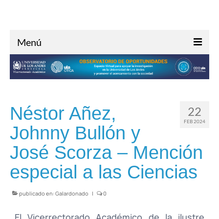
Menú
Inicio
Acerca de
Investigación
Néstor Añez,
22
Oportunidades
FEB 2024
Johnny Bullón y
Noticias
José Scorza – Mención
Contacto
especial a las Ciencias
publicado en:
Galardonado
|
0
El Vicerrectorado Académico de la ilustre