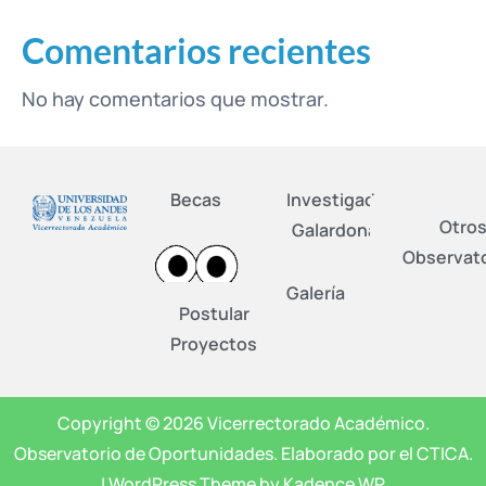
Comentarios recientes
No hay comentarios que mostrar.
Becas
Investigadores
Otro
Galardonados
Observato
Galería
Postular
Proyectos
Copyright © 2026 Vicerrectorado Académico.
Observatorio de Oportunidades. Elaborado por el CTICA.
| WordPress Theme by Kadence WP