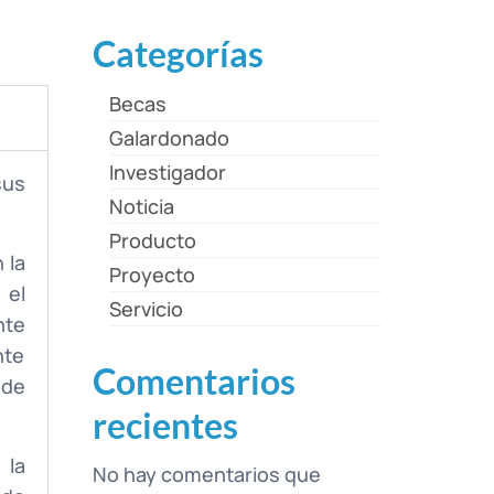
Categorías
Becas
Galardonado
Investigador
sus
Noticia
Producto
 la
Proyecto
 el
Servicio
nte
nte
Comentarios
 de
recientes
 la
No hay comentarios que